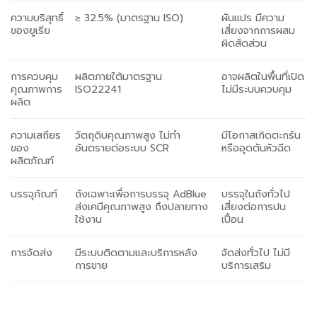
ความบริสุทธิ์
≥ 32.5% (
มาตรฐาน
ISO)
ผันแปร มีความ
ของยูเรีย
เสี่ยงจากการผสม
ผิดสัดส่วน
การควบคุม
ผลิตภายใต้มาตรฐาน
อาจผลิตในพื้นที่เปิด
คุณภาพการ
ISO22241
ไม่มีระบบควบคุม
ผลิต
ความเสถียร
วัตถุดิบคุณภาพสูง ไม่ทำ
มีโอกาสเกิดตะกรัน
ของ
อันตรายต่อระบบ SCR
หรืออุดตันหัวฉีด
ผลิตภัณฑ์
บรรจุภัณฑ์
ถังเฉพาะเพื่อการบรรจุ AdBlue
บรรจุในถังทั่วไป
ส่งเคมีคุณภาพสูง ถึงปลายทาง
เสี่ยงต่อการปน
ใช้งาน
เปื้อน
การจัดส่ง
มีระบบติดตามและบริการหลัง
จัดส่งทั่วไป ไม่มี
การขาย
บริการเสริม