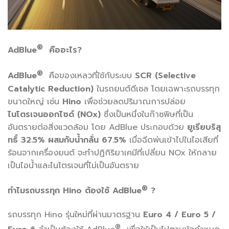
®
AdBlue
คืออะไร?
®
AdBlue
คือของเหลวที่ใช้กับระบบ
SCR (Selective
Catalytic Reduction)
ในรถยนต์ดีเซล โดยเฉพาะรถบรรทุก
ขนาดใหญ่ เช่น
Hino
เพื่อช่วยลดปริมาณการปล่อย
ไนโตรเจนออกไซด์ (NOx)
ซึ่งเป็นหนึ่งในก๊าซพิษที่เป็น
อันตรายต่อสิ่งแวดล้อม โดย AdBlue ประกอบด้วย
ยูเรียบริสุ
ทธิ์ 32.5% ผสมกับน้ำกลั่น 67.5%
เมื่อฉีดพ่นเข้าไปในไอเสียที่
ร้อนจากเครื่องยนต์ จะทำปฏิกิริยาเคมีที่เปลี่ยน NOx ให้กลาย
เป็นไอน้ำและไนโตรเจนที่ไม่เป็นอันตราย
®
ทำไมรถบรรทุก Hino ต้องใช้ AdBlue
?
รถบรรทุก Hino รุ่นใหม่ที่ผ่านมาตรฐาน
Euro 4 / Euro 5 /
®