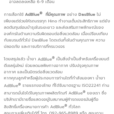
อาจลดลงเหลือ 6-9 เดือน
®
การเลือกใช้
AdBlue
ที่มีคุณภาพ
อย่าง
DasBlue
ไม่
เพียงแต่ช่วยให้รถบรรทุก Hino ทำงานเต็มประสิทธิภาพ แต่ยัง
ลดต้นทุนซ่อมบำรุงในระยะยาว และส่งเสริมภาพลักษณ์ของ
องค์กรในด้านความรับผิดชอบต่อสิ่งแวดล้อม เมื่อเปรียบเทียบ
กับแบรนด์ทั่วไป DasBlue โดดเด่นทั้งในด้านคุณภาพ ความ
ปลอดภัย และการบริการที่ครบวงจร
®
โดยสรุปแล้ว น้ำยา
AdBlue
เป็นสิ่งจำเป็นสำหรับเครื่องยนต์
ดีเซลรุ่นใหม่ ช่วยลดมลพิษทางอากาศ ปรับปรุงคุณภาพ
อากาศ และเป็นมิตรต่อสิ่งแวดล้อม
หากคุณลูกค้าหรือผู้ประกอบการท่านใดที่กำลังมองหา น้ำยา
®
AdBlue
รายแรกของไทย ที่ได้รับมาตรฐาน
ISO22241
ท่าน
®
สามารถมั่นใจได้ในคุณภาพผลิตภัณฑ์
AdBlue
ของเรา ซึ่ง
บริษัทเรามีรายชื่อแสดงอยู่ในสมาคมผู้ค้ารถเยอรมันผู้ถือ
®
ลิขสิทธิ์เครื่องหมายการค้า
AdBlue
ทั่วโลก
สอบถามเพิ่มเติมได้ที่ โทร. 092-965-8989 หรือ สอบถาม