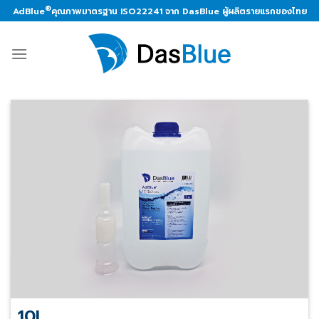
Skip
®
AdBlue
คุณภาพมาตรฐาน ISO22241 จาก DasBlue ผู้ผลิตรายแรกของไทย
to
content
10L